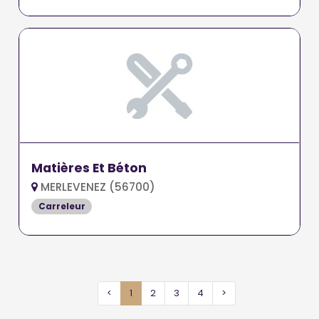
Matières Et Béton
MERLEVENEZ (56700)
Carreleur
<
1
2
3
4
>