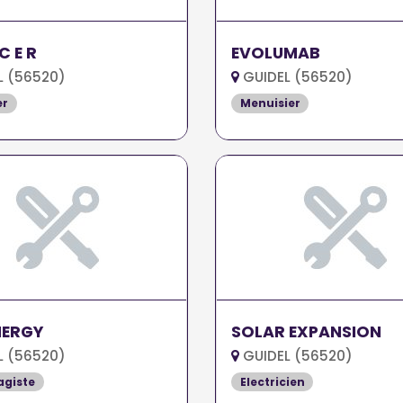
 C E R
EVOLUMAB
L (56520)
GUIDEL (56520)
er
Menuisier
NERGY
SOLAR EXPANSION
L (56520)
GUIDEL (56520)
agiste
Electricien