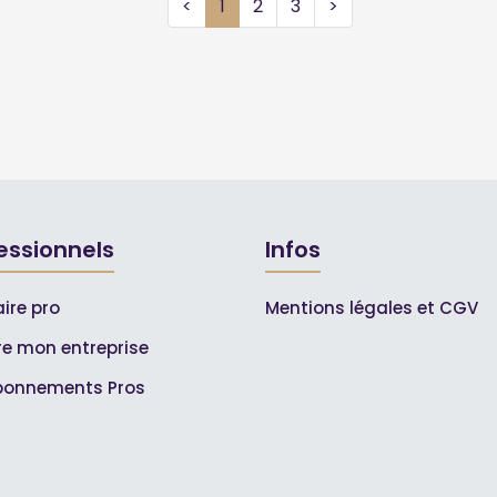
<
1
2
3
>
essionnels
Infos
ire pro
Mentions légales et CGV
ire mon entreprise
bonnements Pros