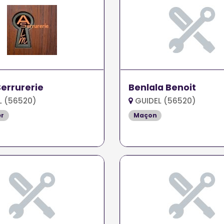
errurerie
Benlala Benoit
L (56520)
GUIDEL (56520)
er
Maçon