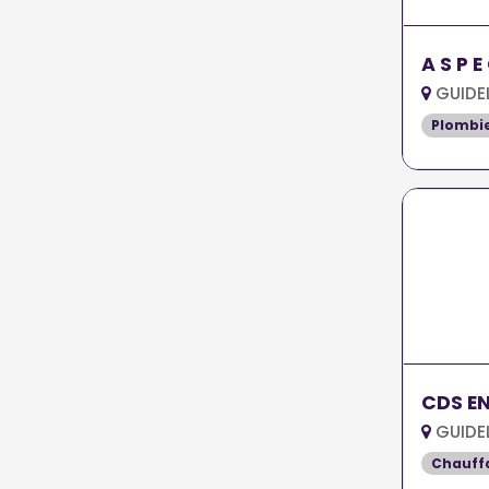
A S P E
GUIDE
Plombi
CDS E
GUIDE
Chauff