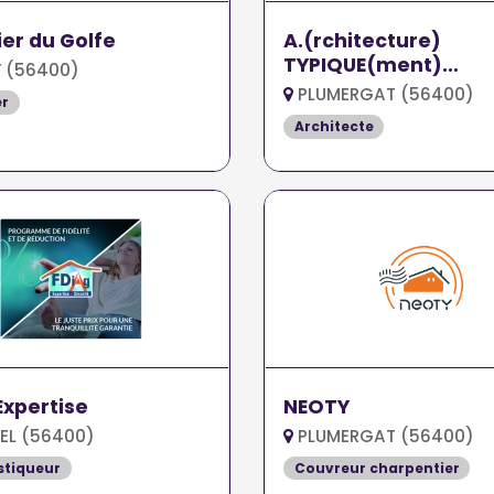
ier du Golfe
A.(rchitecture)
TYPIQUE(ment)
 (56400)
bioclimatique -...
PLUMERGAT (56400)
er
Architecte
Expertise
NEOTY
EL (56400)
PLUMERGAT (56400)
stiqueur
Couvreur charpentier