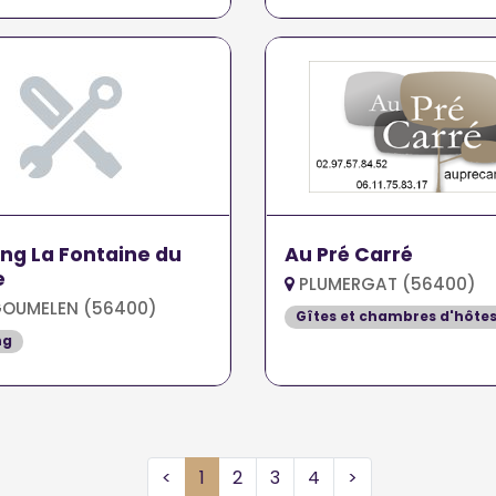
g La Fontaine du
Au Pré Carré
e
PLUMERGAT (56400)
OUMELEN (56400)
Gîtes et chambres d'hôte
ng
<
1
2
3
4
>