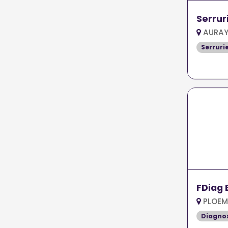
Serrur
AURAY
Serruri
FDiag 
PLOEM
Diagno