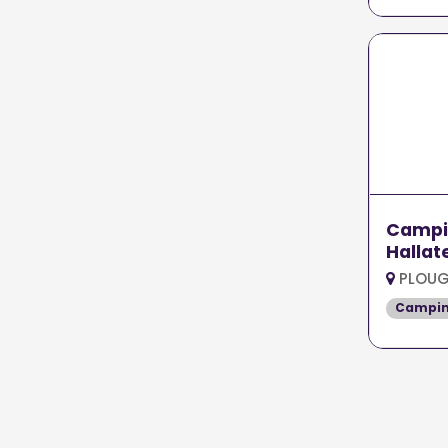
Campin
Hallat
PLOUG
Campi