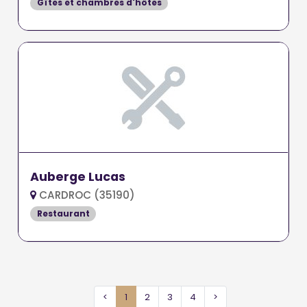
Gîtes et chambres d'hôtes
Auberge Lucas
CARDROC (35190)
Restaurant
<
1
2
3
4
>