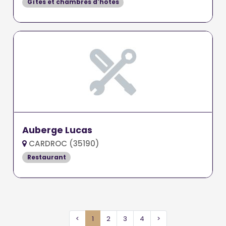
Gîtes et chambres d'hôtes
Auberge Lucas
CARDROC (35190)
Restaurant
<
1
2
3
4
>