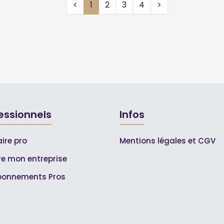
<
1
2
3
4
>
essionnels
Infos
ire pro
Mentions légales et CGV
ire mon entreprise
bonnements Pros