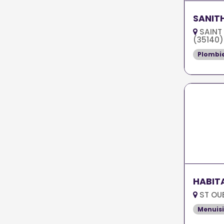
SANIT
SAINT
(35140)
Plombi
HABIT
ST OUE
Menuisi