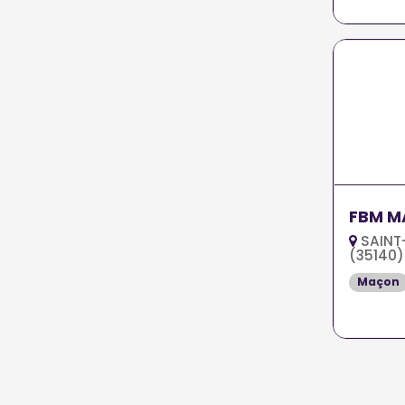
FBM M
SAINT
(35140)
Maçon