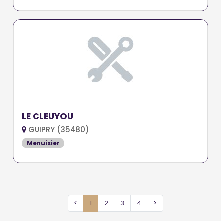
LE CLEUYOU
GUIPRY (35480)
Menuisier
<
1
2
3
4
>