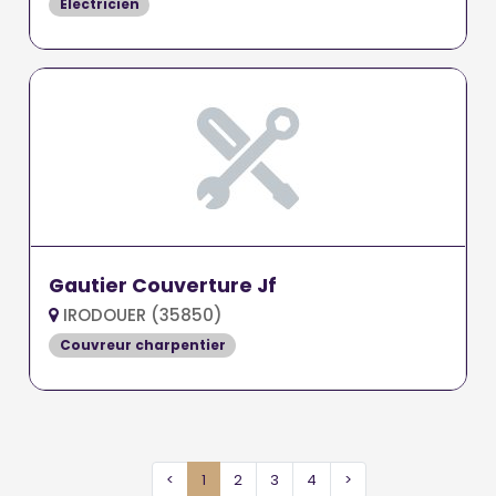
Electricien
Gautier Couverture Jf
IRODOUER (35850)
Couvreur charpentier
<
1
2
3
4
>