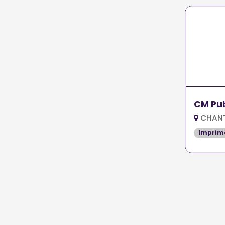
CM Pub
CHANTE
Imprim