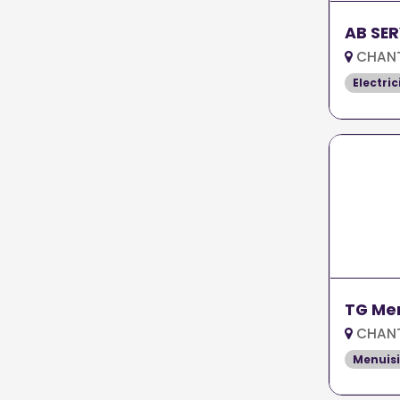
AB SER
CHANTE
Electric
TG Men
CHANTE
Menuisi