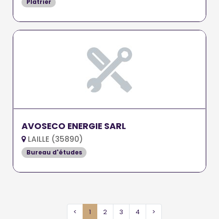
Platrier
AVOSECO ENERGIE SARL
LAILLE (35890)
Bureau d'études
<
1
2
3
4
>