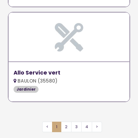
Allo Service vert
BAULON (35580)
Jardinier
<
1
2
3
4
>