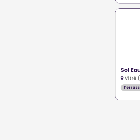
Sol Ea
Vitré 
Terrass