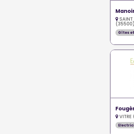
Manoir
SAINT 
(35500
Gîtes e
Fougè
VITRE 
Electric