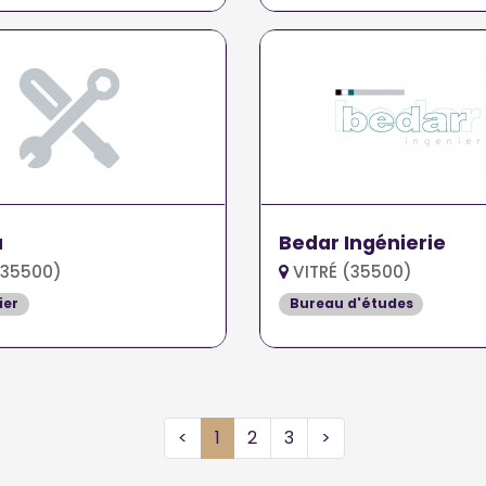
u
Bedar Ingénierie
(35500)
VITRÉ (35500)
ier
Bureau d'études
<
1
2
3
>