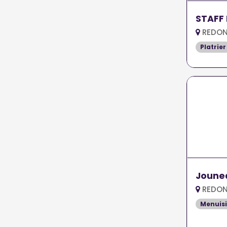
STAFF 
REDON
Platrier
Jounea
REDON
Menuisi