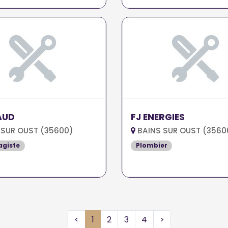
AUD
FJ ENERGIES
 SUR OUST (35600)
BAINS SUR OUST (3560
agiste
Plombier
<
1
2
3
4
>