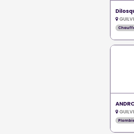
Dilosq
GUILV
Chauff
ANDRO
GUILV
Plombi