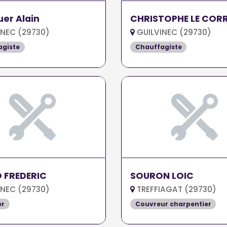
uer Alain
CHRISTOPHE LE COR
INEC (29730)
GUILVINEC (29730)
agiste
Chauffagiste
 FREDERIC
SOURON LOIC
INEC (29730)
TREFFIAGAT (29730)
er
Couvreur charpentier