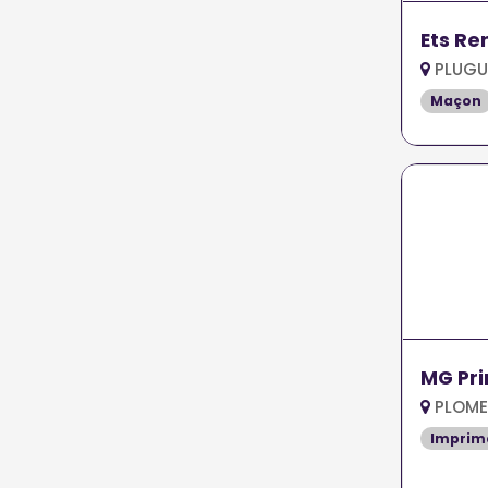
Ets Re
PLUGU
Maçon
MG Pri
PLOME
Imprim