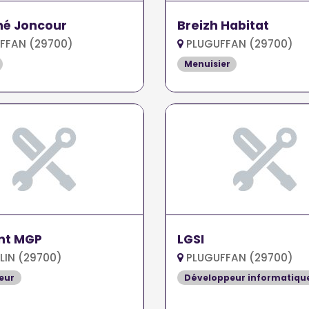
né Joncour
Breizh Habitat
FFAN (29700)
PLUGUFFAN (29700)
Menuisier
nt MGP
LGSI
LIN (29700)
PLUGUFFAN (29700)
eur
Développeur informatiqu