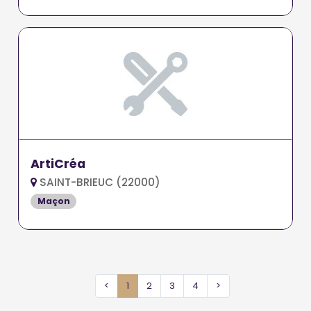
ArtiCréa
SAINT-BRIEUC (22000)
Maçon
<
1
2
3
4
>