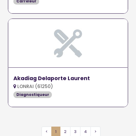
Carreleur
Akadiag Delaporte Laurent
LONRAI (61250)
Diagnostiqueur
<
1
2
3
4
>