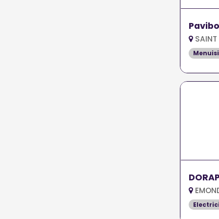
Pavibo
SAINT 
Menuisi
DORAP
EMONDE
Electric