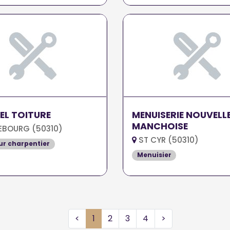
EL TOITURE
MENUISERIE NOUVELL
MANCHOISE
BOURG (50310)
ST CYR (50310)
r charpentier
Menuisier
<
1
2
3
4
>