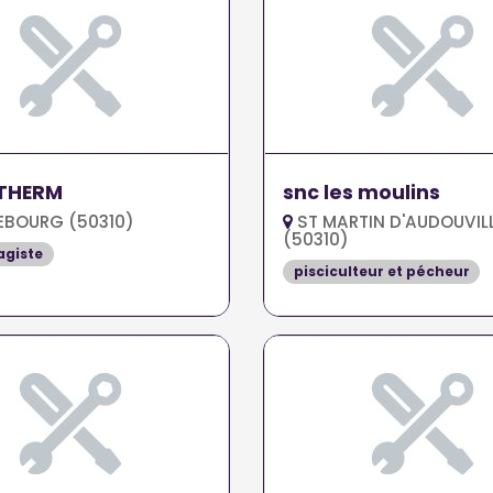
THERM
snc les moulins
BOURG (50310)
ST MARTIN D'AUDOUVIL
(50310)
agiste
pisciculteur et pécheur