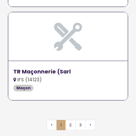
TR Maçonnerie (Sarl
IFS (14123)
Maçon
<
1
2
3
>