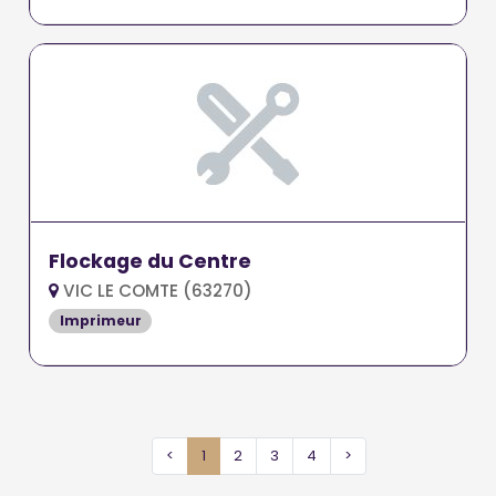
Flockage du Centre
VIC LE COMTE (63270)
Imprimeur
<
1
2
3
4
>