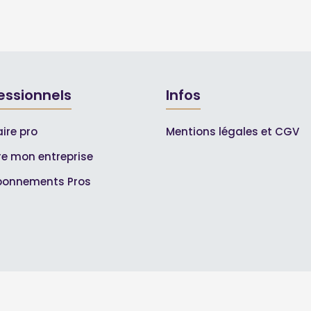
essionnels
Infos
ire pro
Mentions légales et CGV
ire mon entreprise
bonnements Pros
© 2007-2026
Toutle04