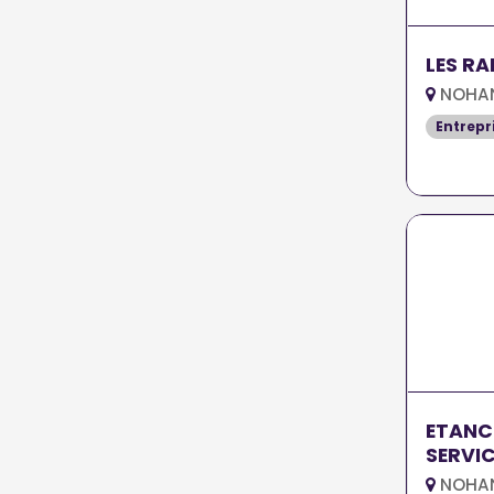
LES R
NOHAN
Entrepr
ETANC
SERVI
NOHAN