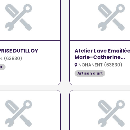
RISE DUTILLOY
Atelier Lave Emaillé
Marie-Catherine
L (63830)
Masseboeuf
NOHANENT (63830)
er
Artisan d'art