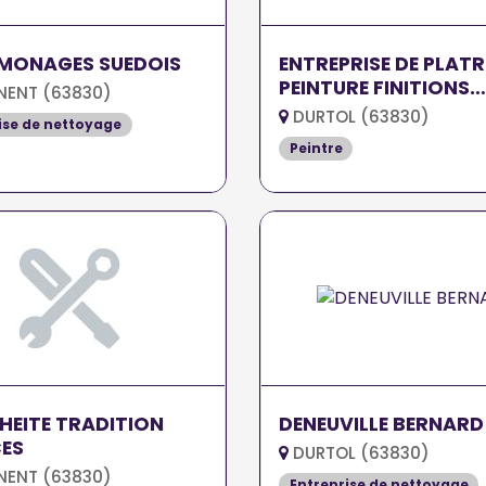
AMONAGES SUEDOIS
ENTREPRISE DE PLATR
PEINTURE FINITIONS
ENT (63830)
COUGOUL
DURTOL (63830)
ise de nettoyage
Peintre
HEITE TRADITION
DENEUVILLE BERNARD
CES
DURTOL (63830)
ENT (63830)
Entreprise de nettoyage