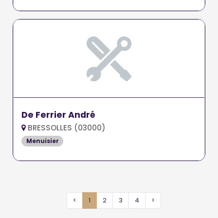
De Ferrier André
BRESSOLLES (03000)
Menuisier
<
1
2
3
4
>