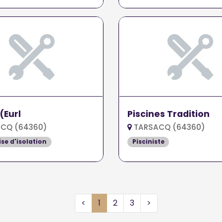
(Eurl
Piscines Tradition
CQ (64360)
TARSACQ (64360)
ise d'isolation
Pisciniste
<
1
2
3
>