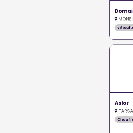
Domain
MONEI
viticult
Aslor
TARSA
Chauff