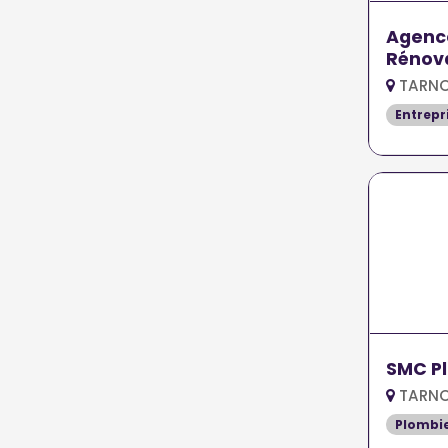
Agenc
Rénov
TARNO
Entrepr
SMC P
TARNO
Plombi