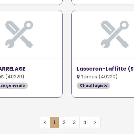
ARRELAGE
Lasseron-Laffitte (
S (40220)
Tarnos (40220)
ise générale
Chauffagiste
<
1
2
3
4
>