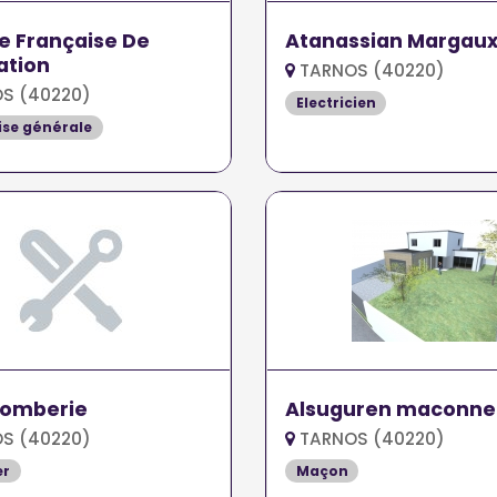
e Française De
Atanassian Margau
ation
TARNOS (40220)
S (40220)
Electricien
ise générale
lomberie
Alsuguren maconne
S (40220)
TARNOS (40220)
er
Maçon