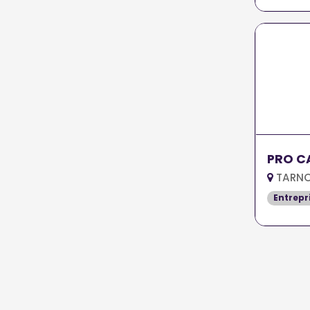
PRO C
TARNO
Entrepr