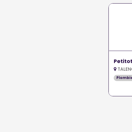
Petito
TALEN
Plombi