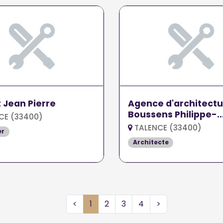
t Jean Pierre
Agence d'architectu
Boussens Philippe-
CE (33400)
Emmanuel
TALENCE (33400)
er
Architecte
<
1
2
3
4
>