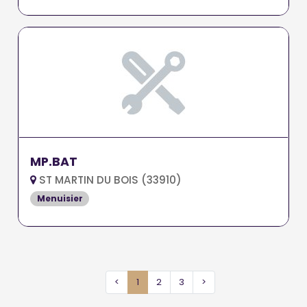
MP.BAT
ST MARTIN DU BOIS (33910)
Menuisier
<
1
2
3
>