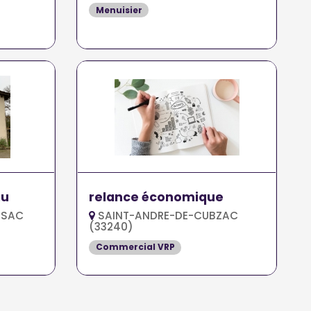
Menuisier
au
relance économique
NSAC
SAINT-ANDRE-DE-CUBZAC
(33240)
Commercial VRP