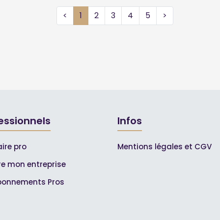
<
1
2
3
4
5
>
essionnels
Infos
ire pro
Mentions légales et CGV
ire mon entreprise
bonnements Pros