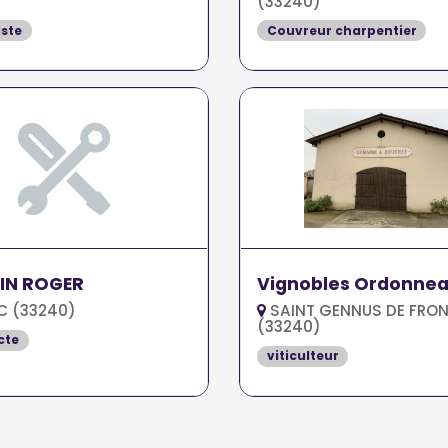
)
(33240)
ste
Couvreur charpentier
IN ROGER
Vignobles Ordonne
C (33240)
SAINT GENNUS DE FRO
(33240)
cte
viticulteur