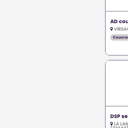
AD co
VIRSA
Couvreu
DSP se
LA LA