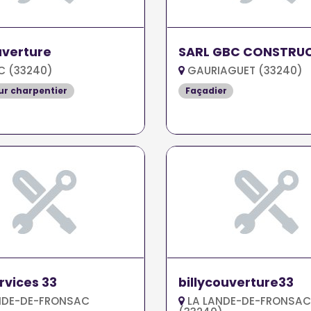
uverture
SARL GBC CONSTRU
C (33240)
GAURIAGUET (33240)
r charpentier
Façadier
rvices 33
billycouverture33
NDE-DE-FRONSAC
LA LANDE-DE-FRONSAC