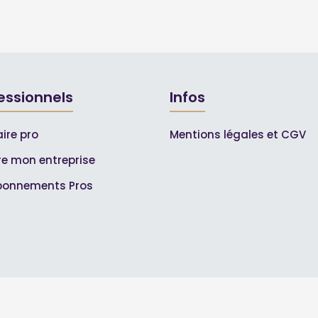
essionnels
Infos
ire pro
Mentions légales et CGV
ire mon entreprise
bonnements Pros
© 2007-2026
Toutle04