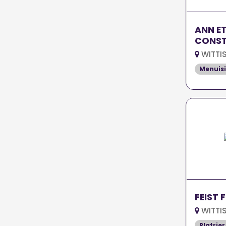
ANN ET
CONST
WITTIS
Menuisi
FEIST 
WITTIS
Platrier