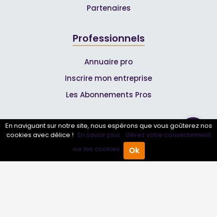
Partenaires
Professionnels
Annuaire pro
Inscrire mon entreprise
Les Abonnements Pros
Infos
En naviguant sur notre site, nous espérons que vous goûterez nos
cookies avec délice !
En savoir plus.
Gérez votre consentement
Mentions légales et CGV
sur les cookies.
Ok
Accueil
Annuaire Pro
Agenda
Menu
Suivez-nous