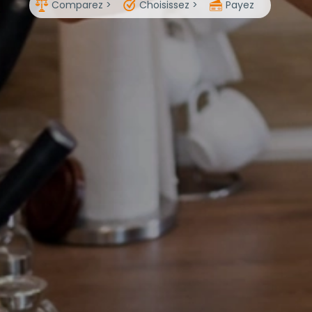
Comparez >
Choisissez >
Payez