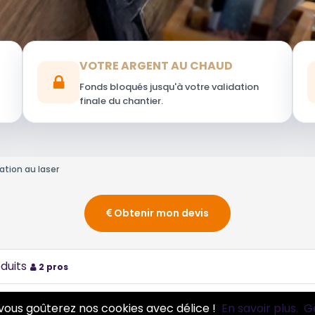
VOTRE ARGENT AU CHAUD
Fonds bloqués jusqu'à votre validation
finale du chantier.
lation au laser
Obtenir mon devis
duits
2 pros
vous goûterez nos cookies avec délice !
En savoir plus.
G