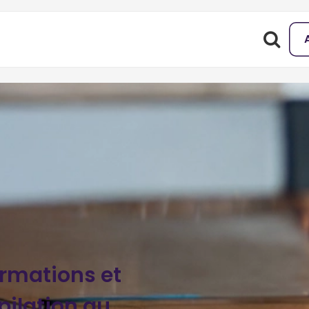
ormations et
ilation au