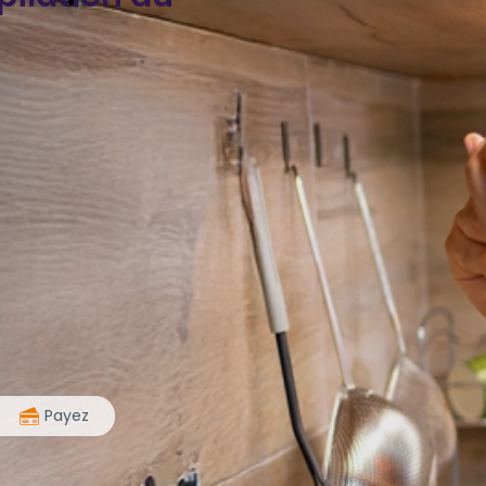
>
Payez