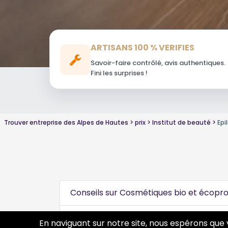
ARTISANS 100 % VERIFIES
Savoir-faire contrôlé, avis authentiques.
Fini les surprises !
Trouver entreprise des Alpes de Hautes
prix
Institut de beauté
Epi
Conseils sur Cosmétiques bio et écopro
Conseils sur Esthéticienne
1 pros
En naviguant sur notre site, nous espérons que 