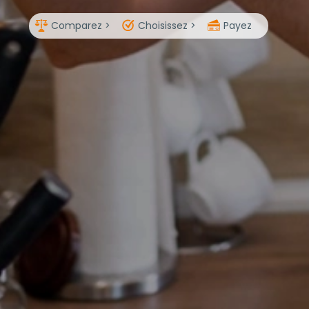
Comparez >
Choisissez >
Payez