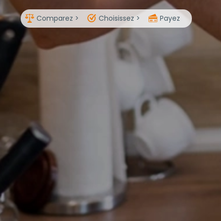
Comparez >
Choisissez >
Payez