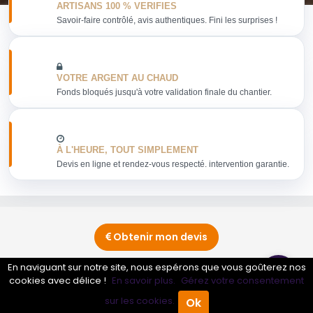
ARTISANS 100 % VERIFIES
Savoir-faire contrôlé, avis authentiques. Fini les surprises !
VOTRE ARGENT AU CHAUD
Fonds bloqués jusqu'à votre validation finale du chantier.
À L'HEURE, TOUT SIMPLEMENT
Devis en ligne et rendez-vous respecté. intervention garantie.
Obtenir mon devis
En naviguant sur notre site, nous espérons que vous goûterez nos
cookies avec délice !
En savoir plus.
Gérez votre consentement
Conseils sur Dépannage d'électroménager -
Informatique - Console - Audio - Vidéo - Téléphonie
sur les cookies.
Ok
Accueil
Annuaire Pro
Agenda
Menu
0 pros