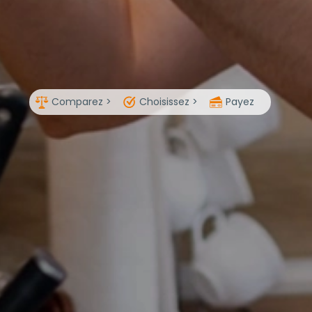
Comparez >
Choisissez >
Payez