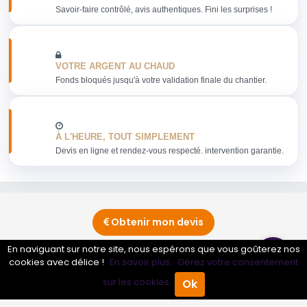
Savoir-faire contrôlé, avis authentiques. Fini les surprises !
VOTRE ARGENT AU CHAUD
Fonds bloqués jusqu'à votre validation finale du chantier.
À L'HEURE, TOUT SIMPLEMENT
Devis en ligne et rendez-vous respecté. intervention garantie.
Obtenir mon devis
En naviguant sur notre site, nous espérons que vous goûterez nos
cookies avec délice !
En savoir plus.
Gérez votre consentement
Conseils sur Dépannage d'électroménager -
Informatique - Console - Audio - Vidéo - Téléphonie
sur les cookies.
Ok
Accueil
Annuaire Pro
Agenda
Menu
0 pros