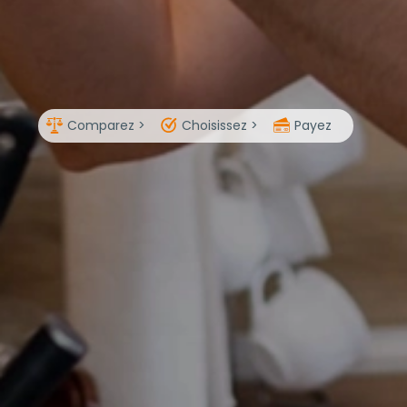
Comparez >
Choisissez >
Payez