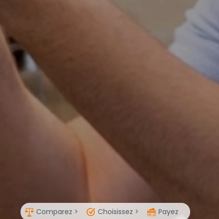
Comparez >
Choisissez >
Payez