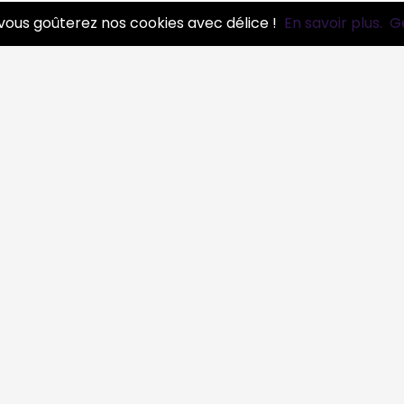
vous goûterez nos cookies avec délice !
En savoir plus.
G
de concert
3 pros
pros
rts plastiques
3 pros
on - Galeries d'art
3 pros