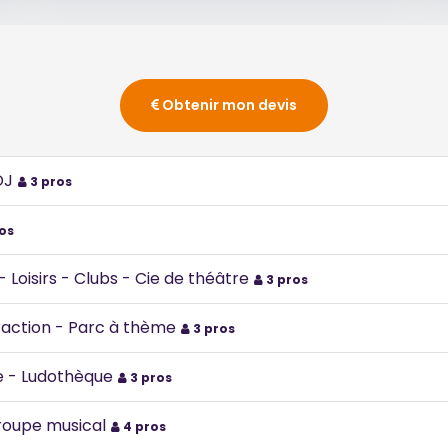
Obtenir mon devis
DJ
3 pros
os
 Loisirs - Clubs - Cie de théâtre
3 pros
traction - Parc à thème
3 pros
e - Ludothèque
3 pros
roupe musical
4 pros