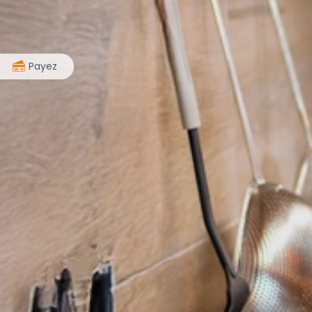
>
Payez