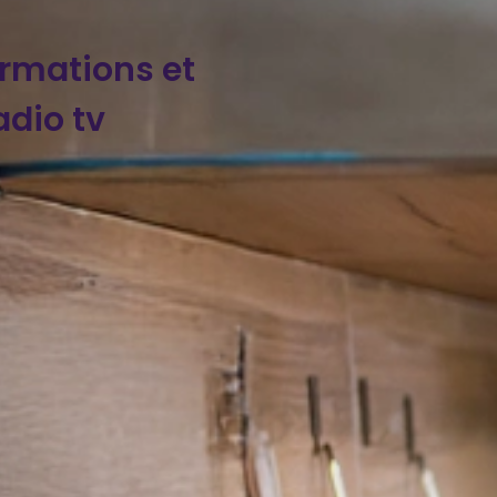
ormations et
dio tv