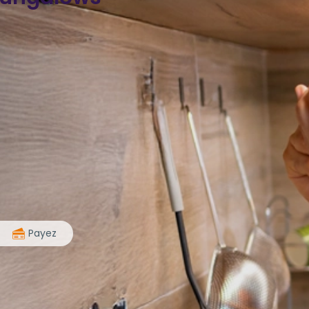
>
Payez