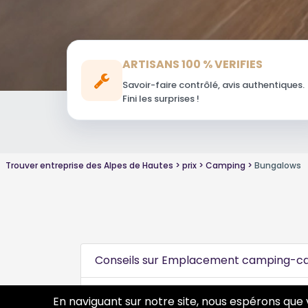
ARTISANS 100 % VERIFIES
Savoir-faire contrôlé, avis authentiques.
Fini les surprises !
Trouver entreprise des Alpes de Hautes
prix
Camping
Bungalows
Conseils sur Emplacement camping-c
Conseils sur Emplacement caravanes
En naviguant sur notre site, nous espérons que 