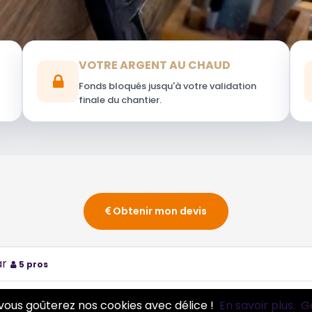
VOTRE ARGENT AU CHAUD
Fonds bloqués jusqu'à votre validation
finale du chantier.
Obtenir mon devis
ar
5 pros
5 pros
vous goûterez nos cookies avec délice !
En savoir plus.
G