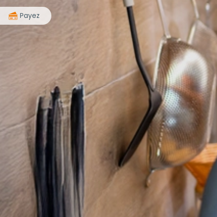
>
Payez