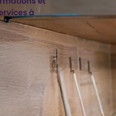
ormations et
rvices à