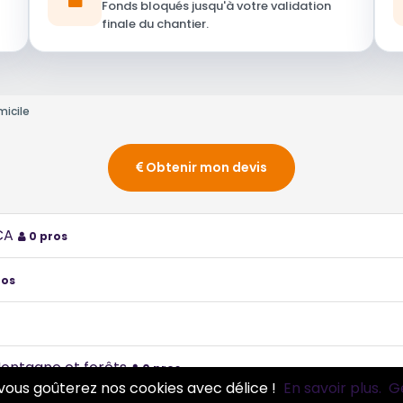
Fonds bloqués jusqu'à votre validation
finale du chantier.
micile
Obtenir mon devis
CA
0 pros
ros
Montagne et forêts
0 pros
vous goûterez nos cookies avec délice !
En savoir plus.
G