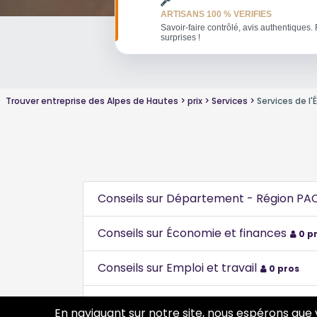
ARTISANS 100 % VERIFIES
Savoir-faire contrôlé, avis authentiques. 
surprises !
Trouver entreprise des Alpes de Hautes
prix
Services
Services de l
Conseils sur Département - Région PA
Conseils sur Économie et finances
0 p
Conseils sur Emploi et travail
0 pros
Conseils sur Environnement habitat - 
En naviguant sur notre site, nous espérons que 