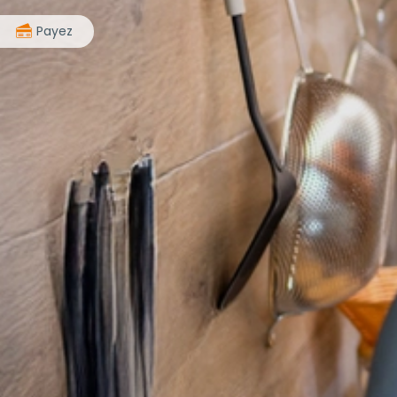
>
Payez