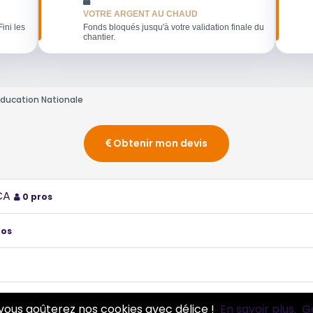
VOTRE ARGENT AU CHAUD
Fini les
Fonds bloqués jusqu'à votre validation finale du
chantier.
'Éducation Nationale
Obtenir mon devis
CA
0 pros
ros
Montagne et forêts
0 pros
vous goûterez nos cookies avec délice !
En savoir plus.
G