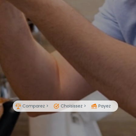
Comparez >
Choisissez >
Payez