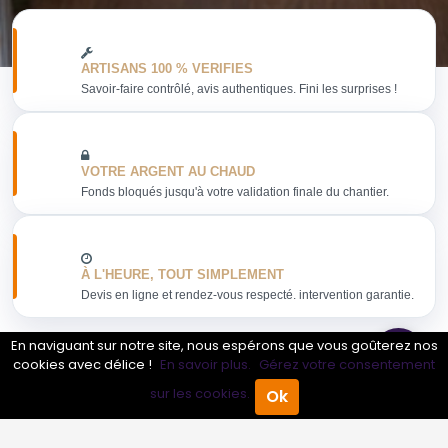
ARTISANS 100 % VERIFIES
Savoir-faire contrôlé, avis authentiques. Fini les surprises !
VOTRE ARGENT AU CHAUD
Fonds bloqués jusqu'à votre validation finale du chantier.
À L'HEURE, TOUT SIMPLEMENT
Devis en ligne et rendez-vous respecté. intervention garantie.
En naviguant sur notre site, nous espérons que vous goûterez nos
cookies avec délice !
En savoir plus.
Gérez votre consentement
sur les cookies.
Ok
Obtenir mon devis
Accueil
Annuaire Pro
Agenda
Menu