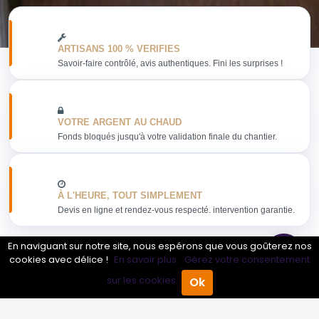
ARTISANS 100 % VERIFIES
Savoir-faire contrôlé, avis authentiques. Fini les surprises !
VOTRE ARGENT AU CHAUD
Fonds bloqués jusqu'à votre validation finale du chantier.
À L'HEURE, TOUT SIMPLEMENT
Devis en ligne et rendez-vous respecté. intervention garantie.
En naviguant sur notre site, nous espérons que vous goûterez nos
cookies avec délice !
En savoir plus.
Gérez votre consentement
sur les cookies.
Ok
Obtenir mon devis
Accueil
Annuaire Pro
Agenda
Menu