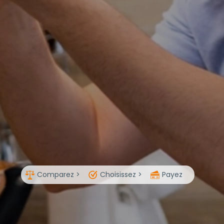
Comparez >
Choisissez >
Payez