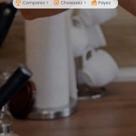
Comparez >
Choisissez >
Payez