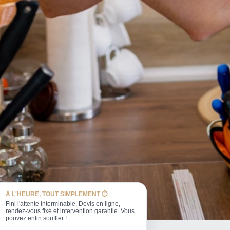
À L'HEURE, TOUT SIMPLEMENT ⏱️
Fini l'attente interminable. Devis en ligne,
rendez-vous fixé et intervention garantie. Vous
pouvez enfin souffler !