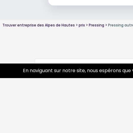
Trouver entreprise des Alpes de Hautes
prix
Pressing
Pressing autr
Conseils sur Pressing
0 pros
En naviguant sur notre site, nous espérons que 
Découvrir
Prof
Tourisme
Annua
Agenda & Événements
Inscr