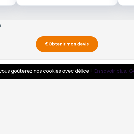
e
Obtenir mon devis
vous goûterez nos cookies avec délice !
En savoir plus.
G
essionnels
Infos
ire pro
Mentions légales et CGV
ire mon entreprise