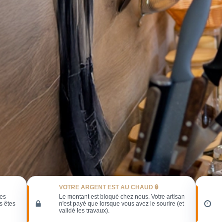
VOTRE ARGENT EST AU CHAUD 🔒
les
Le montant est bloqué chez nous. Votre artisan
s êtes
n'est payé que lorsque vous avez le sourire (et
validé les travaux).