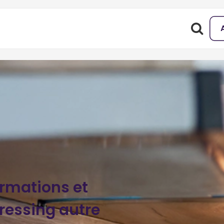
ormations et
essing autre