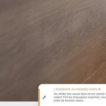
L'EXIGENCE AU RENDEZ-VOUS 🎯
On vérifie leur savoir-faire et nos clients 
notent. Fini les mauvaises surprises, vou
entre de bonnes mains.