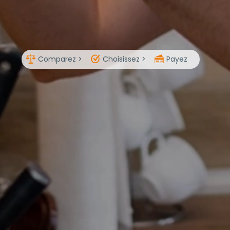
Comparez >
Choisissez >
Payez