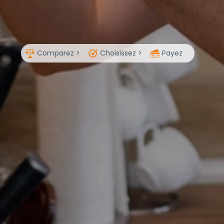
Comparez >
Choisissez >
Payez