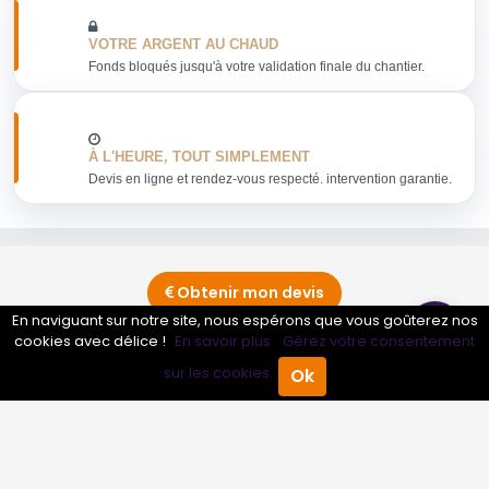
VOTRE ARGENT AU CHAUD
Fonds bloqués jusqu'à votre validation finale du chantier.
À L'HEURE, TOUT SIMPLEMENT
Devis en ligne et rendez-vous respecté. intervention garantie.
Obtenir mon devis
En naviguant sur notre site, nous espérons que vous goûterez nos
cookies avec délice !
En savoir plus.
Gérez votre consentement
Conseils sur Confiturerie - Jus de fruits - Sirops
0 pros
sur les cookies.
Ok
Accueil
Annuaire Pro
Agenda
Menu
Conseils sur Épicerie autre
4 pros
Conseils sur Épicerie fine - Spécialités régionales
0 pros