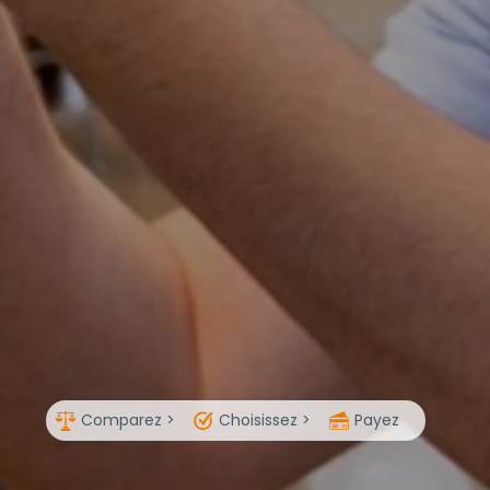
Comparez >
Choisissez >
Payez