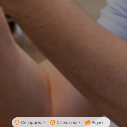
Comparez >
Choisissez >
Payez