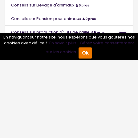
Conseils sur Élevage d'animaux
0 pros
Conseils sur Pension pour animaux
0 pros
Conseils sur production d'?ufs de caille
5 pros
En naviguant sur notre site, nous espérons que vous goûterez nos
cookies avec délice !
En savoir plus.
Gérez votre consentement
Conseils sur production d'?ufs de poule
5 pros
sur les cookies.
Ok
Accueil
Annuaire Pro
Agenda
Menu
Conseils sur production d'abats de b?uf
5 pros
Conseils sur production d'agneau
6 pros
Conseils sur production d'escargot
6 pros
Conseils sur production de caille
5 pros
Conseils sur production de canard
6 pros
Conseils sur production de cheval
7 pros