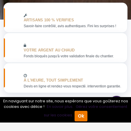
ARTISANS 100 % VERIFIES
Savoir-faire contrôlé, avis authentiques. Fini les surprises !
VOTRE ARGENT AU CHAUD
Fonds bloqués jusqu'à votre validation finale du chantier.
À L'HEURE, TOUT SIMPLEMENT
Devis en ligne et rendez-vous respecté. intervention garantie.
En naviguant sur notre site, nous espérons que vous goûterez nos
cookies avec délice !
En savoir plus.
Gérez votre consentement
sur les cookies.
Ok
Obtenir mon devis
Accueil
Annuaire Pro
Agenda
Menu