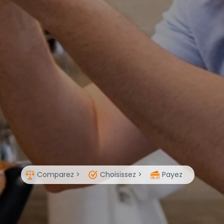
Comparez >
Choisissez >
Payez