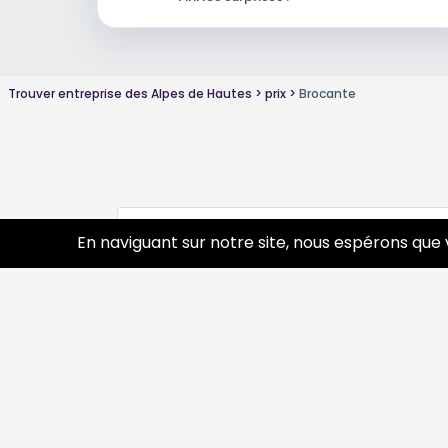
Trouver entreprise des Alpes de Hautes
prix
Brocante
Conseils sur Brocante autre
0 pros
En naviguant sur notre site, nous espérons que 
Découvrir
Prof
Tourisme
Annua