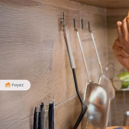
>
Payez