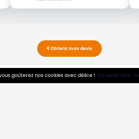
Obtenir mon devis
vous goûterez nos cookies avec délice !
En savoir plus.
G
essionnels
Infos
ire pro
Mentions légales et CGV